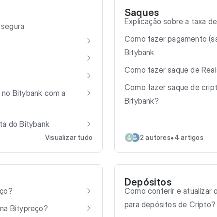
Saques
Explicação sobre a taxa de
 segura
Como fazer pagamento (sa
Bitybank
Como fazer saque de Reais
Como fazer saque de crip
 no Bitybank com a
Bitybank?
ta do Bitybank
•
Visualizar tudo
2 autores
4 artigos
Depósitos
eço?
Como conferir e atualizar 
para depósitos de Cripto?
 na Bitypreço?