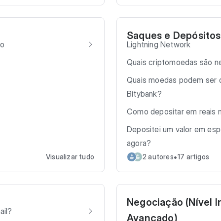
Saques e Depósitos
ço
Lightning Network
Quais criptomoedas são n
Quais moedas podem ser d
Bitybank?
Como depositar em reais n
Depositei um valor em esp
agora?
•
Visualizar tudo
2 autores
17 artigos
Negociação (Nível I
ail?
Avançado)