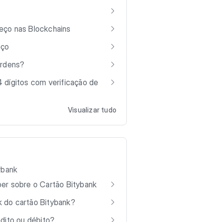
eço nas Blockchains
eço
ordens?
 dígitos com verificação de
Visualizar tudo
ybank
er sobre o Cartão Bitybank
 do cartão Bitybank?
édito ou débito?