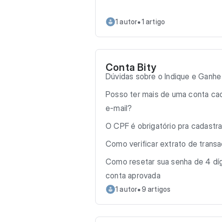
•
1 autor
1 artigo
Conta Bity
Dúvidas sobre o Indique e Ganhe
Posso ter mais de uma conta ca
e-mail?
O CPF é obrigatório pra cadastr
Como verificar extrato de trans
Como resetar sua senha de 4 díg
conta aprovada
•
1 autor
9 artigos