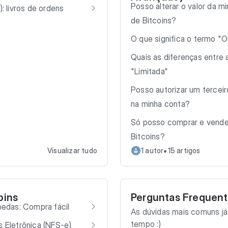
Posso alterar o valor da 
): livros de ordens
de Bitcoins?
O que significa o termo "O
Quais as diferenças entre
"Limitada"
Posso autorizar um tercei
na minha conta?
Só posso comprar e vende
Bitcoins?
•
Visualizar tudo
1 autor
15 artigos
oins
Perguntas Frequen
edas: Compra fácil
As dúvidas mais comuns já
tempo :)
s Eletrônica (NFS-e)