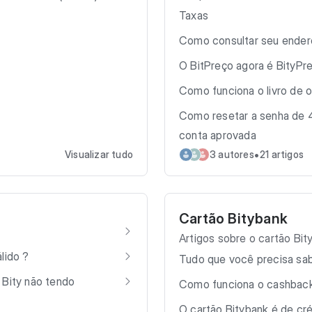
Taxas
Como consultar seu ender
O BitPreço agora é BityPr
Como funciona o livro de 
Como resetar a senha de 4
conta aprovada
•
Visualizar tudo
3 autores
21 artigos
Cartão Bitybank
Artigos sobre o cartão Bit
lido ?
Tudo que você precisa sab
 Bity não tendo
Como funciona o cashback
O cartão Bitybank é de cr