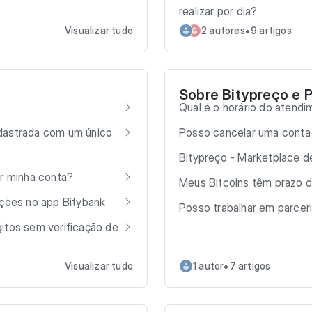
realizar por dia?
•
Visualizar tudo
2 autores
9 artigos
Sobre Bitypreço e P
Qual é o horário do atend
dastrada com um único
Posso cancelar uma conta
Bitypreço - Marketplace 
ar minha conta?
Meus Bitcoins têm prazo d
ações no app Bitybank
Posso trabalhar em parcer
itos sem verificação de
•
Visualizar tudo
1 autor
7 artigos